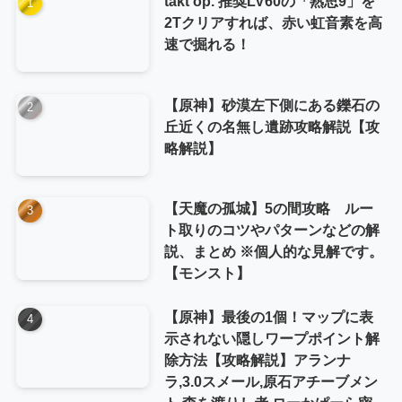
takt op. 推奨LV60の「熟思9」を
2Tクリアすれば、赤い虹音素を高
速で掘れる！
【原神】砂漠左下側にある鑠石の
丘近くの名無し遺跡攻略解説【攻
略解説】
【天魔の孤城】5の間攻略 ルー
ト取りのコツやパターンなどの解
説、まとめ ※個人的な見解です。
【モンスト】
【原神】最後の1個！マップに表
示されない隠しワープポイント解
除方法【攻略解説】アランナ
ラ,3.0スメール,原石アチーブメン