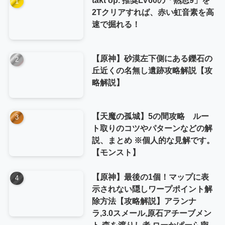
2Tクリアすれば、赤い虹音素を高
速で掘れる！
【原神】砂漠左下側にある鑠石の
丘近くの名無し遺跡攻略解説【攻
略解説】
【天魔の孤城】5の間攻略 ルー
ト取りのコツやパターンなどの解
説、まとめ ※個人的な見解です。
【モンスト】
【原神】最後の1個！マップに表
示されない隠しワープポイント解
除方法【攻略解説】アランナ
ラ,3.0スメール,原石アチーブメン
ト,森を渡りし者,ローかぱーら密