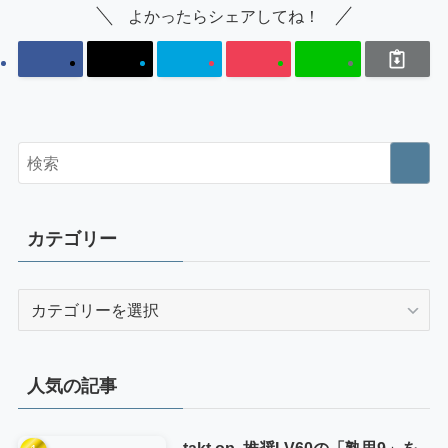
よかったらシェアしてね！
カテゴリー
カ
テ
ゴ
リ
人気の記事
ー
takt op. 推奨LV60の「熟思9」を