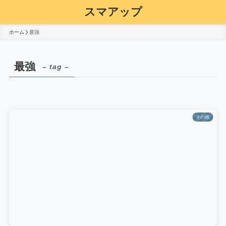
スマアップ
ホーム
最強
最強
– tag –
その他