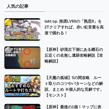
リ
人気の記事
ー
takt op. 推奨LV60の「熟思9」を
2Tクリアすれば、赤い虹音素を高
速で掘れる！
【原神】砂漠左下側にある鑠石の
丘近くの名無し遺跡攻略解説【攻
略解説】
【天魔の孤城】5の間攻略 ルー
ト取りのコツやパターンなどの解
説、まとめ ※個人的な見解です。
【モンスト】
【原神】最後の1個！マップに表