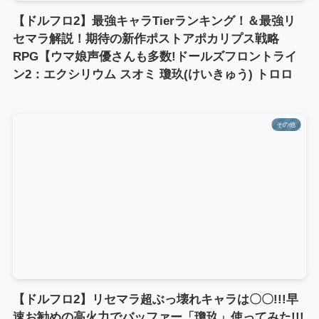
【ドルフロ2】最強キャラTierランキング！＆最強リ
セマラ解説！期待の新作ポストアポカリプス戦略
RPG【ウマ娘声優さんも多数!ドールズフロントライ
ン2：エクシリウム スオミ 瓊玖(けいきゅう) トロロ
その他
【ドルフロ2】リセマラ超ぶっ壊れキャラは〇〇!!!早
速お勧めの高火力でバッファー「瓊玖」使ってみた!!!