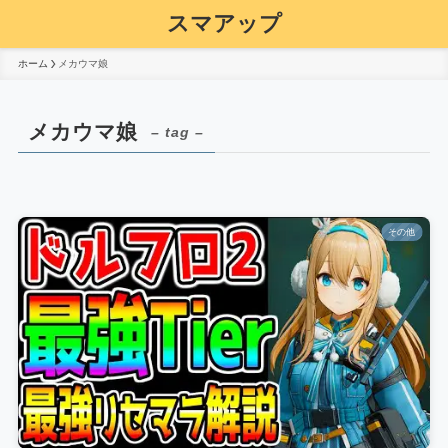
スマアップ
ホーム
メカウマ娘
メカウマ娘
– tag –
その他