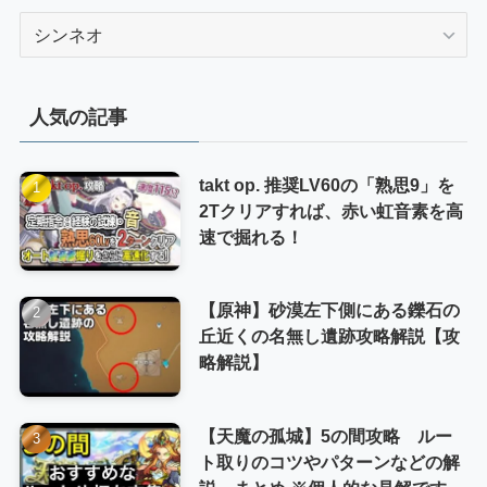
カ
テ
ゴ
リ
人気の記事
ー
takt op. 推奨LV60の「熟思9」を
2Tクリアすれば、赤い虹音素を高
速で掘れる！
【原神】砂漠左下側にある鑠石の
丘近くの名無し遺跡攻略解説【攻
略解説】
【天魔の孤城】5の間攻略 ルー
ト取りのコツやパターンなどの解