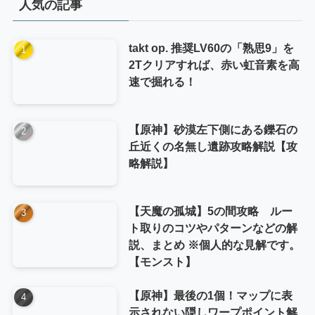
人気の記事
ー
takt op. 推奨LV60の「熟思9」を
2Tクリアすれば、赤い虹音素を高
速で掘れる！
【原神】砂漠左下側にある鑠石の
丘近くの名無し遺跡攻略解説【攻
略解説】
【天魔の孤城】5の間攻略 ルー
ト取りのコツやパターンなどの解
説、まとめ ※個人的な見解です。
【モンスト】
【原神】最後の1個！マップに表
示されない隠しワープポイント解