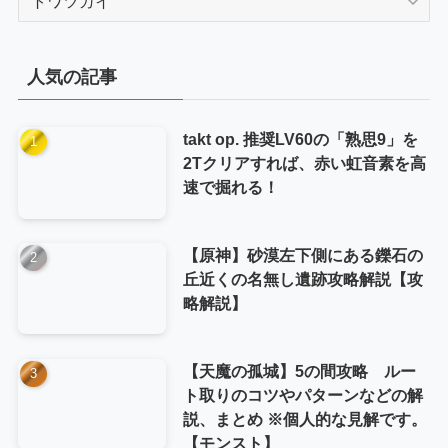
テ
ゴ
リ
人気の記事
ー
takt op. 推奨LV60の「熟思9」を
2Tクリアすれば、赤い虹音素を高
速で掘れる！
【原神】砂漠左下側にある鑠石の
丘近くの名無し遺跡攻略解説【攻
略解説】
【天魔の孤城】5の間攻略 ルー
ト取りのコツやパターンなどの解
説、まとめ ※個人的な見解です。
【モンスト】