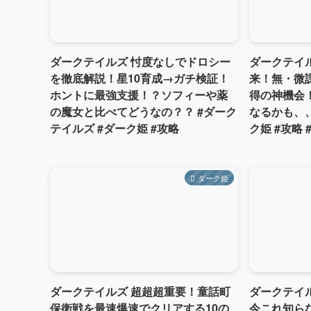
ダークテイルズ 忖度なしでドロシー
ダークテイ
を徹底解説！星10育成→ガチ検証！
来！無・微
ホントに最強支援！？ソフィーや薬
得の神機会
の魔女と比べてどうなの？？ #ダーク
なるかも、、
テイルズ #ダーク姫 #攻略
ク姫 #攻略
ダーク姫
ダークテイルズ 超超超重要！童話町
ダークテイ
保衛戦を最速爆速でクリアする10の
今これ知ら