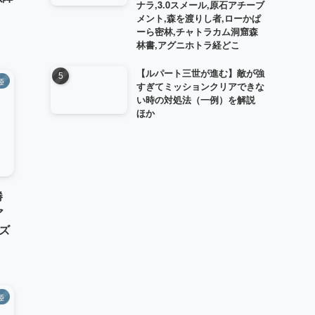
ナラ,3.0スメール,原石アチーブ
!
メント,森を渡りし者,ローかぱ
ーら密林,チャトラカム洞窟森
林書,アグニホトラ経どこ
【ルパート三世が進む】敵が強
姫
すぎてミッションクリアできな
い時の対処法（一例）を解説
ほか
勝
ア
ズ
姫