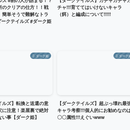
ルズ 8割の人が詰まる！？
【ダークテイルズ】ガチャガチャ
所のクリアの仕方！！戦
チャ!!!育ててはいけないキャラ
、簡単そうで難解なトラ
（餌）と編成について!!!!!
ダークテイルズ #ダーク姫
ダーク姫
ダーク
イルズ】転換と送還の意
【ダークテイルズ】超ぶっ壊れ最
穴に注意！楽屋裏で絶対
キャラ考察!!!個人的にお勧めなの
ない事【ダーク姫】
〇〇属性!!!えぐいwww