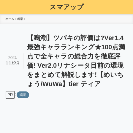
スマアップ
ホーム
鳴潮
【鳴潮】ツバキの評価は?Ver1.4
最強キャラランキング★100点満
点で全キャラの総合力を徹底評
2024
11/23
価! Ver2.0リナシータ目前の環境
をまとめて解説します!【めいち
ょう/WuWa】tier ティア
PR
鳴潮