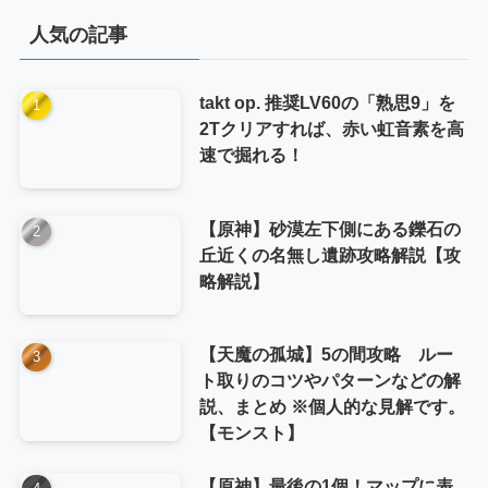
リ
人気の記事
ー
takt op. 推奨LV60の「熟思9」を
2Tクリアすれば、赤い虹音素を高
速で掘れる！
【原神】砂漠左下側にある鑠石の
丘近くの名無し遺跡攻略解説【攻
略解説】
【天魔の孤城】5の間攻略 ルー
ト取りのコツやパターンなどの解
説、まとめ ※個人的な見解です。
【モンスト】
【原神】最後の1個！マップに表