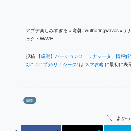
アプデ楽しみすぎる #鳴潮 #wutheringwaves 
ェクトWAVE ...
投稿
【鳴潮】バージョン２「リナシータ」情報解
灯/1.4アプデ/リナシータ/
は
スマ攻略
に最初に表
鳴潮
よかっ