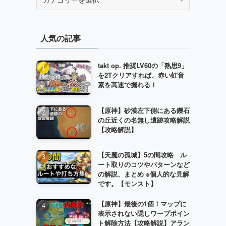
テ
ゴ
リ
人気の記事
ー
takt op. 推奨LV60の「熟思9」
を2Tクリアすれば、赤い虹音
素を高速で掘れる！
【原神】砂漠左下側にある鑠石
の丘近くの名無し遺跡攻略解説
【攻略解説】
【天魔の孤城】5の間攻略 ル
ート取りのコツやパターンなど
の解説、まとめ ※個人的な見解
です。【モンスト】
【原神】最後の1個！マップに
表示されない隠しワープポイン
ト解除方法【攻略解説】アラン