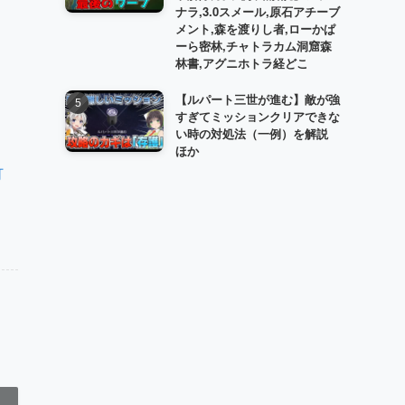
ナラ,3.0スメール,原石アチーブ
メント,森を渡りし者,ローかぱ
ーら密林,チャトラカム洞窟森
林書,アグニホトラ経どこ
【ルパート三世が進む】敵が強
すぎてミッションクリアできな
い時の対処法（一例）を解説
ほか
灯