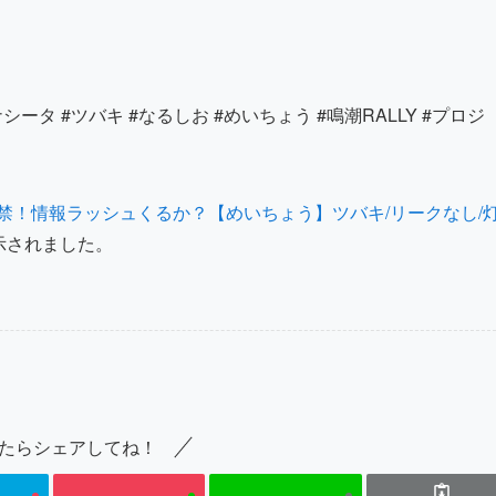
#リナシータ #ツバキ #なるしお #めいちょう #鳴潮RALLY #プロジ
禁！情報ラッシュくるか？【めいちょう】ツバキ/リークなし/
示されました。
たらシェアしてね！