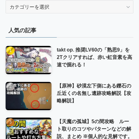
カ
テ
ゴ
リ
人気の記事
ー
takt op. 推奨LV60の「熟思9」を
2Tクリアすれば、赤い虹音素を高
速で掘れる！
【原神】砂漠左下側にある鑠石の
丘近くの名無し遺跡攻略解説【攻
略解説】
【天魔の孤城】5の間攻略 ルー
ト取りのコツやパターンなどの解
説、まとめ ※個人的な見解です。