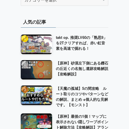
テ
ゴ
リ
人気の記事
ー
takt op. 推奨LV60の「熟思9」
を2Tクリアすれば、赤い虹音
素を高速で掘れる！
【原神】砂漠左下側にある鑠石
の丘近くの名無し遺跡攻略解説
【攻略解説】
【天魔の孤城】5の間攻略 ル
ート取りのコツやパターンなど
の解説、まとめ ※個人的な見解
です。【モンスト】
【原神】最後の1個！マップに
表示されない隠しワープポイン
ト解除方法【攻略解説】アラン