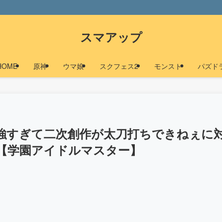
スマアップ
HOME
原神
ウマ娘
スクフェス2
モンスト
パズド
強すぎて二次創作が太刀打ちできねぇに
【学園アイドルマスター】