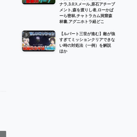
ナラ,3.0スメール,原石アチーブ
メント,森を渡りし者,ローかぱ
ーら密林,チャトラカム洞窟森
林書,アグニホトラ経どこ
【ルパート三世が進む】敵が強
すぎてミッションクリアできな
い時の対処法（一例）を解説
ほか