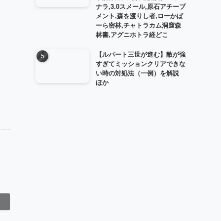
ナラ,3.0スメール,原石アチーブ
メント,森を渡りし者,ローかぱ
ーら密林,チャトラカム洞窟森
林書,アグニホトラ経どこ
【ルパート三世が進む】敵が強
すぎてミッションクリアできな
い時の対処法（一例）を解説
ほか