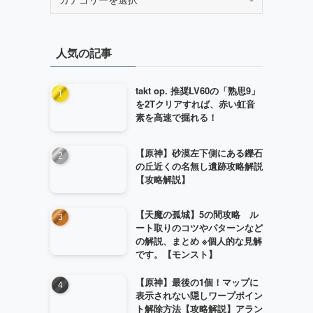
テ
ゴ
リ
人気の記事
ー
takt op. 推奨LV60の「熟思9」
を2Tクリアすれば、赤い虹音
素を高速で掘れる！
【原神】砂漠左下側にある鑠石
の丘近くの名無し遺跡攻略解説
【攻略解説】
【天魔の孤城】5の間攻略 ル
ート取りのコツやパターンなど
の解説、まとめ ※個人的な見解
です。【モンスト】
【原神】最後の1個！マップに
表示されない隠しワープポイン
ト解除方法【攻略解説】アラン