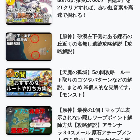
2Tクリアすれば、赤い虹音素を高
速で掘れる！
【原神】砂漠左下側にある鑠石の
丘近くの名無し遺跡攻略解説【攻
略解説】
【天魔の孤城】5の間攻略 ルー
ト取りのコツやパターンなどの解
説、まとめ ※個人的な見解です。
【モンスト】
【原神】最後の1個！マップに表
示されない隠しワープポイント解
除方法【攻略解説】アランナ
ラ,3.0スメール,原石アチーブメン
ト,森を渡りし者,ローかぱーら密