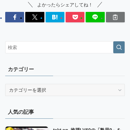
よかったらシェアしてね！
カテゴリー
カ
テ
ゴ
リ
人気の記事
ー
takt op. 推奨LV60の「熟思9」を