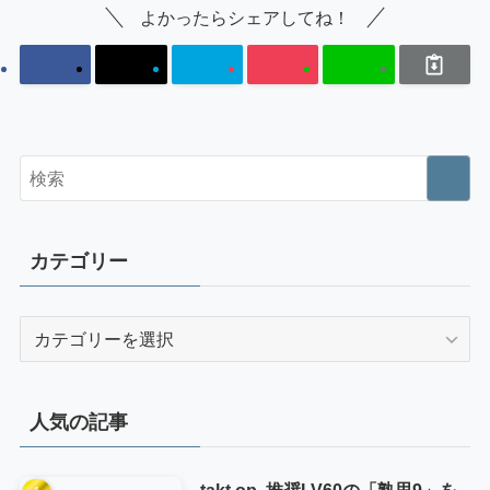
よかったらシェアしてね！
カテゴリー
カ
テ
ゴ
リ
人気の記事
ー
takt op. 推奨LV60の「熟思9」を