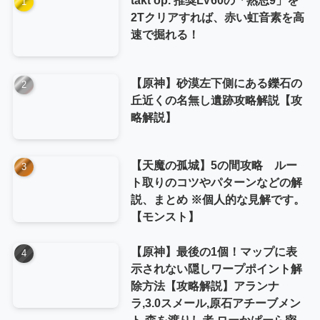
2Tクリアすれば、赤い虹音素を高
速で掘れる！
【原神】砂漠左下側にある鑠石の
丘近くの名無し遺跡攻略解説【攻
略解説】
【天魔の孤城】5の間攻略 ルー
ト取りのコツやパターンなどの解
説、まとめ ※個人的な見解です。
【モンスト】
【原神】最後の1個！マップに表
示されない隠しワープポイント解
除方法【攻略解説】アランナ
ラ,3.0スメール,原石アチーブメン
ト,森を渡りし者,ローかぱーら密