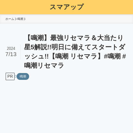
スマアップ
ホーム
鳴潮
【鳴潮】最強リセマラ＆大当たり
星5解説!!明日に備えてスタートダ
2024
7/13
ッシュ!!【鳴潮 リセマラ】#鳴潮 #
鳴潮リセマラ
PR
鳴潮