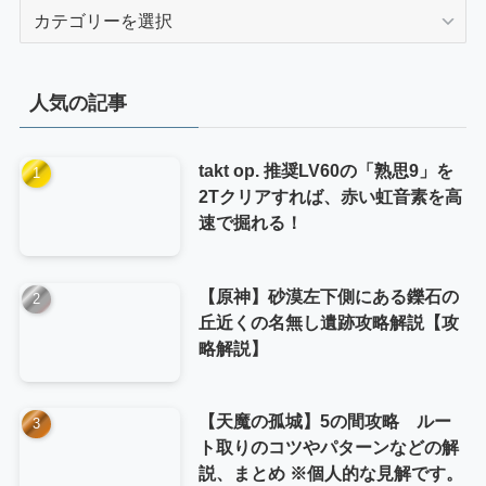
カ
テ
ゴ
リ
人気の記事
ー
takt op. 推奨LV60の「熟思9」を
2Tクリアすれば、赤い虹音素を高
速で掘れる！
【原神】砂漠左下側にある鑠石の
丘近くの名無し遺跡攻略解説【攻
略解説】
【天魔の孤城】5の間攻略 ルー
ト取りのコツやパターンなどの解
説、まとめ ※個人的な見解です。