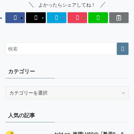
よかったらシェアしてね！
カテゴリー
カ
テ
ゴ
リ
人気の記事
ー
takt op. 推奨LV60の「熟思9」を