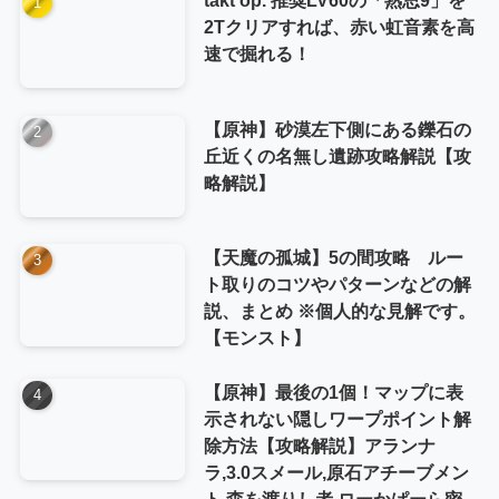
2Tクリアすれば、赤い虹音素を高
速で掘れる！
【原神】砂漠左下側にある鑠石の
丘近くの名無し遺跡攻略解説【攻
略解説】
【天魔の孤城】5の間攻略 ルー
ト取りのコツやパターンなどの解
説、まとめ ※個人的な見解です。
【モンスト】
【原神】最後の1個！マップに表
示されない隠しワープポイント解
除方法【攻略解説】アランナ
ラ,3.0スメール,原石アチーブメン
ト,森を渡りし者,ローかぱーら密