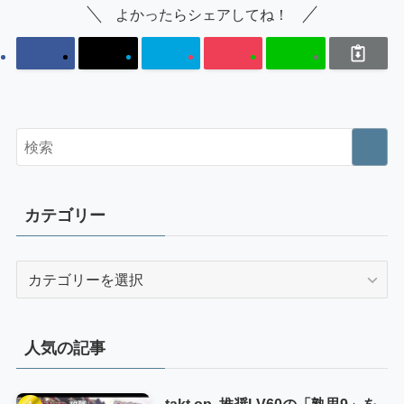
よかったらシェアしてね！
カテゴリー
カ
テ
ゴ
リ
人気の記事
ー
takt op. 推奨LV60の「熟思9」を