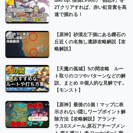
2Tクリアすれば、赤い虹音素を高
速で掘れる！
【原神】砂漠左下側にある鑠石の
丘近くの名無し遺跡攻略解説【攻
略解説】
【天魔の孤城】5の間攻略 ルー
ト取りのコツやパターンなどの解
説、まとめ ※個人的な見解です。
【モンスト】
【原神】最後の1個！マップに表
示されない隠しワープポイント解
除方法【攻略解説】アランナ
ラ,3.0スメール,原石アチーブメン
ト,森を渡りし者,ローかぱーら密