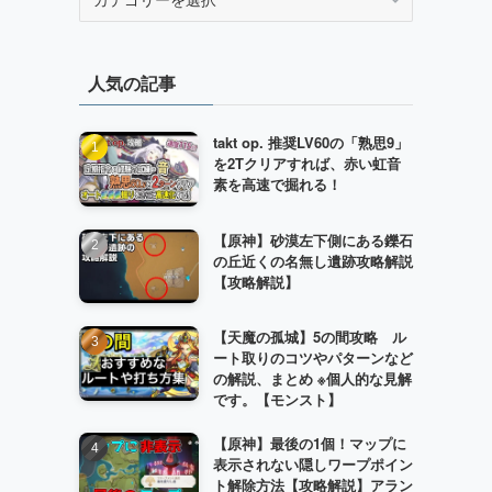
テ
ゴ
リ
人気の記事
ー
takt op. 推奨LV60の「熟思9」
を2Tクリアすれば、赤い虹音
素を高速で掘れる！
【原神】砂漠左下側にある鑠石
の丘近くの名無し遺跡攻略解説
【攻略解説】
【天魔の孤城】5の間攻略 ル
ート取りのコツやパターンなど
の解説、まとめ ※個人的な見解
です。【モンスト】
【原神】最後の1個！マップに
表示されない隠しワープポイン
ト解除方法【攻略解説】アラン