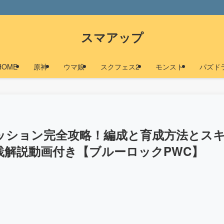
スマアップ
HOME
原神
ウマ娘
スクフェス2
モンスト
パズド
ッション完全攻略！編成と育成方法とス
践解説動画付き【ブルーロックPWC】