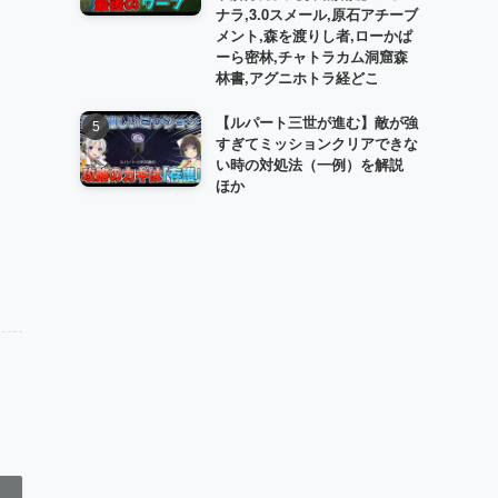
ナラ,3.0スメール,原石アチーブ
メント,森を渡りし者,ローかぱ
ーら密林,チャトラカム洞窟森
林書,アグニホトラ経どこ
【ルパート三世が進む】敵が強
すぎてミッションクリアできな
い時の対処法（一例）を解説
ほか